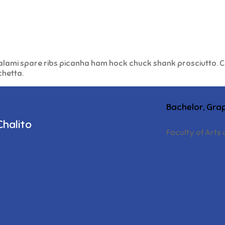
 salami spare ribs picanha ham hock chuck shank prosciutto. 
chetta.
Bachelor, Gra
Chalito
Faculty of Arts