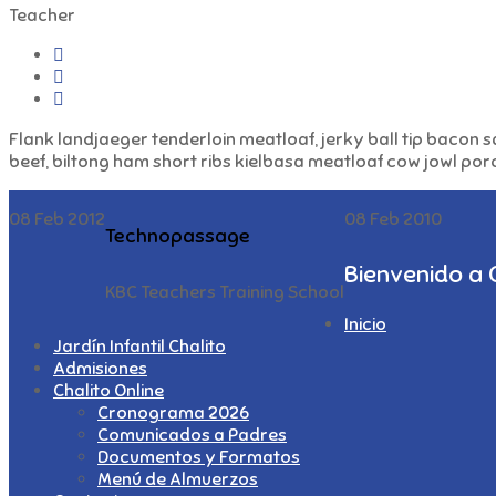
Teacher
Flank landjaeger tenderloin meatloaf, jerky ball tip bacon
beef, biltong ham short ribs kielbasa meatloaf cow jowl por
08 Feb 2012
08 Feb 2010
Technopassage
Bienvenido a 
KBC Teachers Training School
Inicio
Jardín Infantil Chalito
Admisiones
Chalito Online
Cronograma 2026
Comunicados a Padres
Documentos y Formatos
Menú de Almuerzos