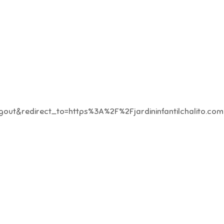
n=logout&redirect_to=https%3A%2F%2Fjardininfantilchalito