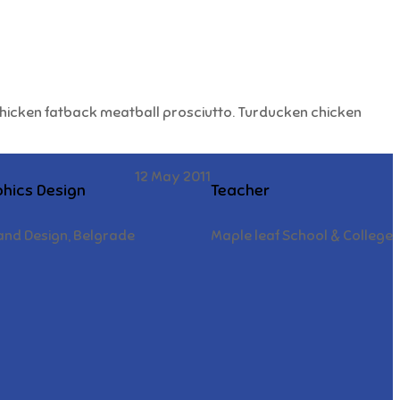
Chicken fatback meatball prosciutto. Turducken chicken
12 May 2011
phics Design
Teacher
 and Design, Belgrade
Maple leaf School & College